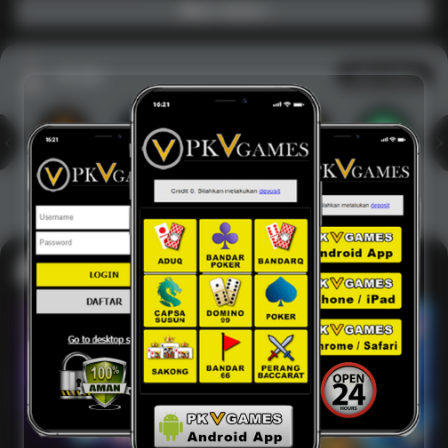
Main Casino
Arcade
Lihat semua
Hot
IDNArcade
PragmaticPlay
Askmeslot
Minigame
Mi
Main Arcade
Lotto
Fishing